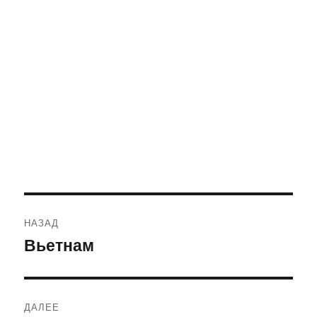
Навигация
НАЗАД
по
Вьетнам
Предыдущая
запись:
записям
ДАЛЕЕ