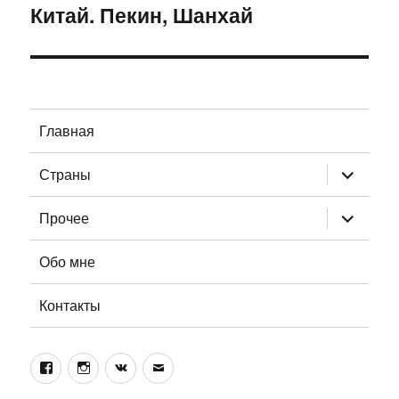
Китай. Пекин, Шанхай
Следующая
запись:
Главная
раскрыт
Страны
дочернее
меню
раскрыт
Прочее
дочернее
меню
Обо мне
Контакты
Facebook
Instagram
ВКонтакте
Email