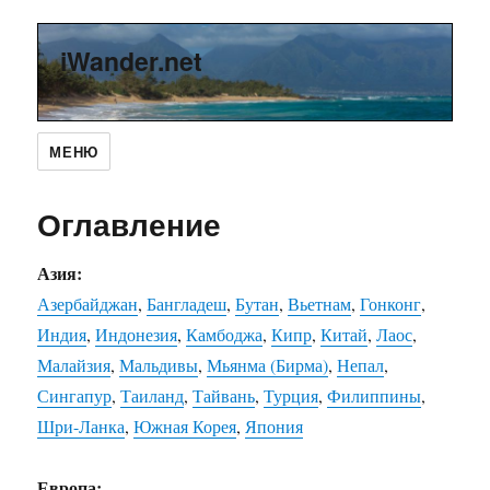
iWander.net
МЕНЮ
Оглавление
Азия:
Азербайджан
,
Бангладеш
,
Бутан
,
Вьетнам
,
Гонконг
,
Индия
,
Индонезия
,
Камбоджа
,
Кипр
,
Китай
,
Лаос
,
Малайзия
,
Мальдивы
,
Мьянма (Бирма)
,
Непал
,
Сингапур
,
Таиланд
,
Тайвань
,
Турция
,
Филиппины
,
Шри-Ланка
,
Южная Корея
,
Япония
Европа: