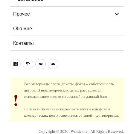
раскрыт
Прочее
дочернее
меню
Обо мне
Контакты
Facebook
Instagram
ВКонтакте
Email
Все материалы блога (тексты, фото) – собственность
автора. В некоммерческих целях разрешается
!
использование только со ссылкой на данный блог.
Если есть желание использовать тексты или фото в
коммерческих целях,
свяжитесь со мной
– договоримся.
Copyright © 2020 iWander.net. All Rights Reserved.