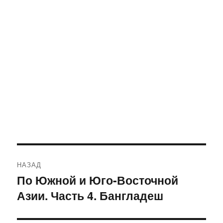
Навигация
НАЗАД
по
По Южной и Юго-Восточной
Предыдущая
Азии. Часть 4. Бангладеш
запись:
записям