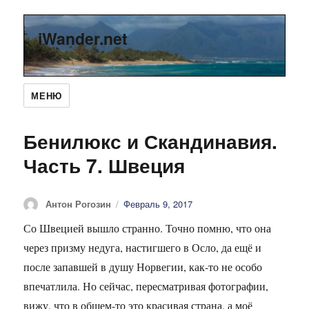
iWander.net
МЕНЮ
Бенилюкс и Скандинавия.
Часть 7. Швеция
Автор
Антон Рогозин
Опубликовано
Февраль 9, 2017
Со Швецией вышло странно. Точно помню, что она
через призму недуга, настигшего в Осло, да ещё и
после запавшей в душу Норвегии, как-то не особо
впечатлила. Но сейчас, пересматривая фотографии,
вижу, что в общем-то это красивая страна, а моё