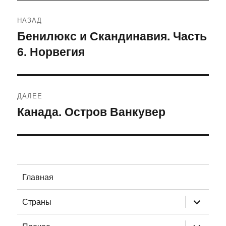
Навигация
НАЗАД
по
Бенилюкс и Скандинавия. Часть
Предыдущая
6. Норвегия
запись:
записям
ДАЛЕЕ
Канада. Остров Ванкувер
Следующая
запись:
Главная
раскрыт
Страны
дочернее
меню
раскрыт